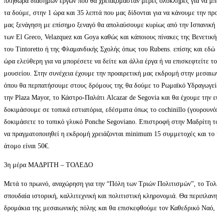
πληθώρα διάσημων έργων που θα χρειαζόμασταν μέρες ολόκληρες για να μ
τα δούμε, στην 1 ώρα και 35 λεπτά που μας δίδονται για να κάνουμε την π
μας ξενάγηση με επίσημο ξεναγό θα απολαύσουμε κυρίως από την Ισπανική
των El Greco, Velazquez και Goya καθώς και κάποιους πίνακες της Βενετικ
του Tintoretto ή της Φλαμανδικής Σχολής όπως του Rubens. επίσης και εδώ
ώρα ελεύθερη για να μπορέσετε να δείτε και άλλα έργα ή να επισκεφτείτε τ
μουσείου. Στην συνέχεια έχουμε την προαιρετική μας εκδρομή στην μεσαιω
όπου θα περπατήσουμε στους δρόμους της θα δούμε το Ρωμαϊκό Υδραγωγεί
την Plaza Mayor, το Κάστρο-Παλάτι Alcazar de Segovia και θα έχουμε την ε
δοκιμάσουμε σε τοπικά εστιατόρια, εδέσματα όπως το cochinillo (γουρουνό
δοκιμάσετε το τοπικό γλυκό Ponche Segoviano. Επιστροφή στην Μαδρίτη τ
να πραγματοποιηθεί η εκδρομή χρειάζονται minimum 15 συμμετοχές και το 
άτομο είναι 50€.
3η μέρα ΜΑΔΡΙΤΗ – ΤΟΛΕΔΟ
Μετά το πρωινό, αναχώρηση για την “Πόλη των Τριών Πολιτισμών”, το Τολ
σπουδαία ιστορική, καλλιτεχνική και πολιτιστική κληρονομιά. Θα περιπλαν
δρομάκια της μεσαιωνικής πόλης και θα επισκεφθούμε τον Καθεδρικό Ναό,