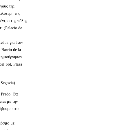
ργους της
γαλύτερη της
έντρο της πόλης
ι (Palacio de
ινάμε για έναν
Barrio de la
 δημιούργησαν
el Sol, Plaza
Segovia)
 Prado. Θα
eles με την
λήξουμε στο
 κόσμο με