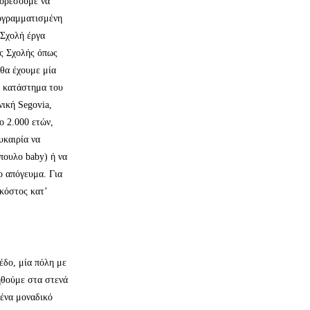
πορέσουμε να
ρογραμματισμένη
 Σχολή έργα
ής Σχολής όπως
 θα έχουμε μία
ο κατάστημα του
νική Segovia,
ο 2.000 ετών,
υκαιρία να
πουλο baby) ή να
ο απόγευμα. Για
κόστος κατ’
έδο, μία πόλη με
ηθούμε στα στενά
 ένα μοναδικό