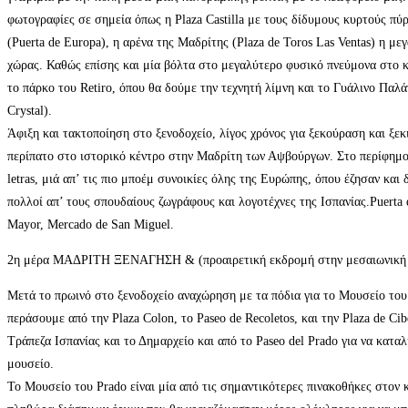
φωτογραφίες σε σημεία όπως η Plaza Castilla με τους δίδυμους κυρτούς πύ
(Puerta de Europa), η αρένα της Μαδρίτης (Plaza de Toros Las Ventas) η με
χώρας. Καθώς επίσης και μία βόλτα στο μεγαλύτερο φυσικό πνεύμονα στο κ
το πάρκο του Retiro, όπου θα δούμε την τεχνητή λίμνη και το Γυάλινο Παλάτ
Crystal).
Άφιξη και τακτοποίηση στο ξενοδοχείο, λίγος χρόνος για ξεκούραση και ξεκ
περίπατο στο ιστορικό κέντρο στην Μαδρίτη των Αψβούργων. Στο περίφημο 
letras, μιά απ’ τις πιο μποέμ συνοικίες όλης της Ευρώπης, όπου έζησαν και
πολλοί απ’ τους σπουδαίους ζωγράφους και λογοτέχνες της Ισπανίας.Puerta d
Mayor, Mercado de San Miguel.
2η μέρα ΜΑΔΡΙΤΗ ΞΕΝΑΓΗΣΗ & (προαιρετική εκδρομή στην μεσαιωνική 
Μετά το πρωινό στο ξενοδοχείο αναχώρηση με τα πόδια για το Μουσείο του
περάσουμε από την Plaza Colon, το Paseo de Recoletos, και την Plaza de Cib
Τράπεζα Ισπανίας και το Δημαρχείο και από το Paseo del Prado για να κατα
μουσείο.
Το Μουσείο του Prado είναι μία από τις σημαντικότερες πινακοθήκες στον