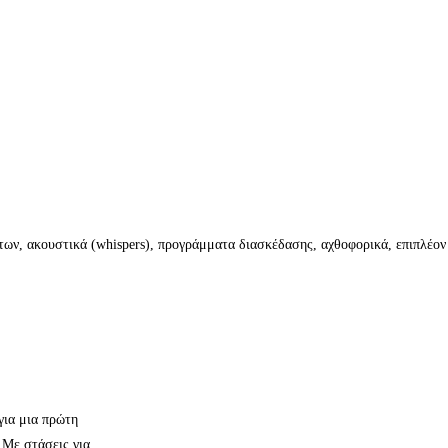
των, ακουστικά (whispers), προγράμματα διασκέδασης, αχθοφορικά, επιπλέον
για μια πρώτη
 Με στάσεις για