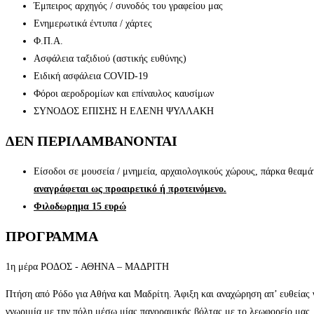
Έμπειρος αρχηγός / συνοδός του γραφείου μας
Ενημερωτικά έντυπα / χάρτες
Φ.Π.Α.
Ασφάλεια ταξιδιού (αστικής ευθύνης)
Ειδική ασφάλεια COVID-19
Φόροι αεροδρομίων και επίναυλος καυσίμων
ΣΥΝΟΔΟΣ ΕΠΙΣΗΣ Η ΕΛΕΝΗ ΨΥΛΛΑΚΗ
ΔΕΝ ΠΕΡΙΛΑΜΒΑΝΟΝΤΑΙ
Είσοδοι σε μουσεία / μνημεία, αρχαιολογικούς χώρους, πάρκα θεαμά
αναγράφεται ως προαιρετικό ή προτεινόμενο.
Φιλοδωρημα 15 ευρώ
ΠΡΟΓΡΑΜΜΑ
1η μέρα ΡΟΔΟΣ - ΑΘΗΝΑ – ΜΑΔΡΙΤΗ
Πτήση από Ρόδο για Αθήνα και Μαδρίτη. Άφιξη και αναχώρηση απ’ ευθείας 
γνωριμία με την πόλη μέσω μίας πανοραμικής βόλτας με το λεωφορείο μας.