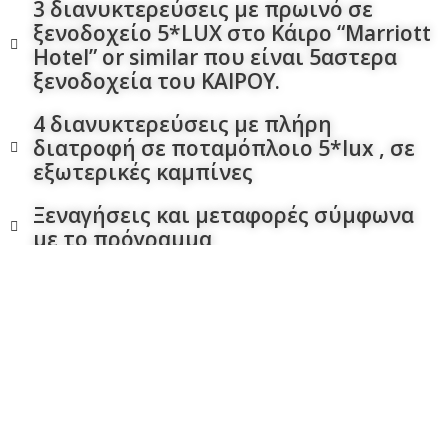
3 διανυκτερεύσεις με πρωινό σε
ξενοδοχείο 5*LUX στο Κάιρο “Marriott
Hotel” or similar που είναι 5αστερα
ξενοδοχεία του ΚΑΙΡΟΥ.
4 διανυκτερεύσεις με πλήρη
διατροφή σε ποταμόπλοιο 5*lux , σε
εξωτερικές καμπίνες
Ξεναγήσεις και μεταφορές σύμφωνα
με το πρόγραμμα
Διατροφή σύμφωνα με το πρόγραμμα
Έμπειρος Ελληνόφωνος ξεναγός /
αρχηγός
Είσοδοι σε μουσεία / αρχαιολογικούς
χώρους, σύμφωνα με το πρόγραμμα
Υπηρεσίες τοπικών αντιπροσώπων