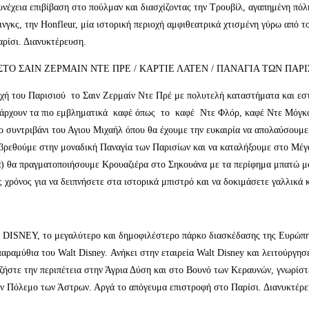
συνέχεια επιβίβαση στο πούλμαν και διασχίζοντας την Τρουβίλ, αγαπημένη πόλ
νγκς, την Honfleur, μία ιστορική περιοχή αμφιθεατρικά χτισμένη γύρω από
αρίσι. Διανυκτέρευση.
 ΣΤΟ ΣΑΙΝ ΖΕΡΜΑΙΝ ΝΤΕ ΠΡΕ / ΚΑΡΤΙΕ ΛΑΤΕΝ / ΠΑΝΑΓΙΑ ΤΩΝ ΠΑΡ
 του Παρισιού το Σαιν Ζερμαίν Ντε Πρέ με πολυτελή καταστήματα και εστι
ι υπάρχουν τα πιο εμβληματικά καφέ όπως το καφέ Ντε Φλόρ, καφέ Ντε Μόγκ
ο συντριβάνι του Αγιου Μιχαήλ όπου θα έχουμε την ευκαιρία να απολαύσουμε 
 βρεθούμε στην μοναδική Παναγία των Παρισίων και να καταλήξουμε στο Μέγ
κά) θα πραγματοποιήσουμε Κρουαζιέρα στο Σηκουάνα με τα περίφημα μπατώ μ
ς χρόνος για να δειπνήσετε στα ιστορικά μπιστρό και να δοκιμάσετε γαλλικά
υ DISNEY, το μεγαλύτερο και δημοφιλέστερο πάρκο διασκέδασης της Ευρώπης
 παραμύθια του Walt Disney. Ανήκει στην εταιρεία Walt Disney και λειτούργη
ζήστε την περιπέτεια στην Άγρια Δύση και στο Βουνό των Κεραυνών, γνωρίστ
ον Πόλεμο των Άστρων. Αργά το απόγευμα επιστροφή στο Παρίσι. Διανυκτέρε