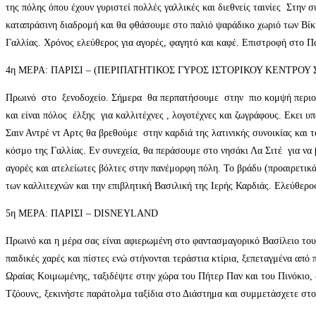
της πόλης όπου έχουν γυριστεί πολλές γαλλικές και διεθνείς ταινίες Στην 
καταπράσινη διαδρομή και θα φθάσουμε στο παλιό ψαράδικο χωριό των Βίκι
Γαλλίας. Χρόνος ελεύθερος για αγορές, φαγητό και καφέ. Επιστροφή στο Π
4η ΜΕΡΑ: ΠΑΡΙΣΙ – (ΠΕΡΙΠΑΤΗΤΙΚΟΣ ΓΥΡΟΣ ΙΣΤΟΡΙΚΟΥ ΚΕΝΤΡΟΥ
Πρωινό στο ξενοδοχείο. Σήμερα θα περπατήσουμε στην πιο κομψή περιοχή
και είναι πόλος έλξης για καλλιτέχνες , λογοτέχνες και ζωγράφους. Εκε
Σαιν Αντρέ ντ Αρτς θα βρεθούμε στην καρδιά της λατινικής συνοικίας και τ
κόσμο της Γαλλίας. Εν συνεχεία, θα περάσουμε στο νησάκι Λα Σιτέ για να
αγορές και ατελείωτες βόλτες στην πανέμορφη πόλη. Το βράδυ (προαιρετι
των καλλιτεχνών και την επιβλητική Βασιλική της Ιερής Καρδιάς. Ελεύθερο
5η ΜΕΡΑ: ΠΑΡΙΣΙ – DISNEYLAND
Πρωινό και η μέρα σας είναι αφιερωμένη στο φαντασμαγορικό Βασίλειο το
παιδικές χαρές και πίστες ενώ στήνονται τεράστια κτίρια, ξεπεταγμένα από
Ωραίας Κοιμωμένης, ταξιδέψτε στην χώρα του Πήτερ Παν και του Πινόκιο, 
Τζόουνς, ξεκινήστε παράτολμα ταξίδια στο Διάστημα και συμμετάσχετε στ