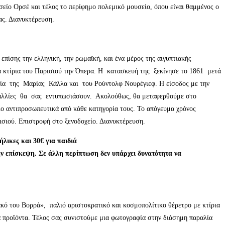
είο Ορσέ και τέλος το περίφημο πολεμικό μουσείο, όπου είναι θαμμένος ο
ας. Διανυκτέρευση.
πίσης την ελληνική, την ρωμαϊκή, και ένα μέρος της αιγυπτιακής
ά κτίρια του Παρισιού την Όπερα. Η κατασκευή της ξεκίνησε το 1861 μετά
ουσία της Μαρίας Κάλλα και του Ρούντολφ Νουρέγιεφ. Η είσοδος με την
σαλλίες θα σας εντυπωσιάσουν. Ακολούθως, θα μεταφερθούμε στο
ιο αντιπροσωπευτικά από κάθε κατηγορία τους. Το απόγευμα χρόνος
ισιού. Επιστροφή στο ξενοδοχείο. Διανυκτέρευση.
λικες και 30€ για παιδιά
ν επίσκεψη. Σε άλλη περίπτωση δεν υπάρχει δυνατότητα να
ό του Βορρά», παλιό αριστοκρατικό και κοσμοπολίτικο θέρετρο με κτίρια
κά προϊόντα. Τέλος σας συνιστούμε μια φωτογραφία στην διάσημη παραλία