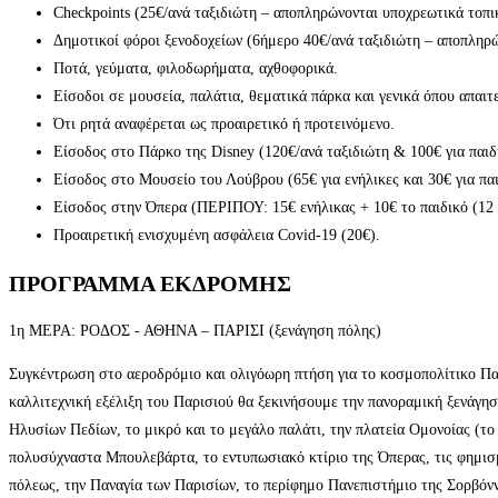
Checkpoints (25€/ανά ταξιδιώτη – αποπληρώνονται υποχρεωτικά τοπι
Δημοτικοί φόροι ξενοδοχείων (6ήμερο 40€/ανά ταξιδιώτη – αποπληρώ
Ποτά, γεύματα, φιλοδωρήματα, αχθοφορικά.
Είσοδοι σε μουσεία, παλάτια, θεματικά πάρκα και γενικά όπου απαιτε
Ότι ρητά αναφέρεται ως προαιρετικό ή προτεινόμενο.
Είσοδος στο Πάρκο της Disney (120€/ανά ταξιδιώτη & 100€ για παιδί
Είσοδος στο Μουσείο του Λούβρου (65€ για ενήλικες και 30€ για παι
Είσοδος στην Όπερα (ΠΕΡΙΠΟΥ: 15€ ενήλικας + 10€ το παιδικό (12 
Προαιρετική ενισχυμένη ασφάλεια Covid-19 (20€).
ΠΡΟΓΡΑΜΜΑ ΕΚΔΡΟΜΗΣ
1η ΜΕΡΑ: ΡΟΔΟΣ - ΑΘΗΝΑ – ΠΑΡΙΣΙ (ξενάγηση πόλης)
Συγκέντρωση στο αεροδρόμιο και ολιγόωρη πτήση για το κοσμοπολίτικο Πα
καλλιτεχνική εξέλιξη του Παρισιού θα ξεκινήσουμε την πανοραμική ξενάγη
Ηλυσίων Πεδίων, το μικρό και το μεγάλο παλάτι, την πλατεία Ομονοίας (το
πολυσύχναστα Μπουλεβάρτα, το εντυπωσιακό κτίριο της Όπερας, τις φημισμ
πόλεως, την Παναγία των Παρισίων, το περίφημο Πανεπιστήμιο της Σορβόννη