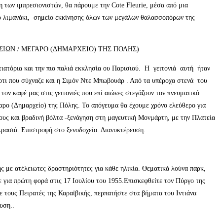
η των ιμπρεσιονιστών, θα πάρουμε την Cote Fleurie, μέσα από μια
 το λιμανάκι, σημείο εκκίνησης όλων των μεγάλων θαλασσοπόρων της
ΙΣΙΩΝ / ΜΕΓΑΡΟ (ΔΗΜΑΡΧΕΙΟ) ΤΗΣ ΠΟΛΗΣ)
ατόρια και την πιο παλιά εκκλησία ου Παρισιού. Η γειτονιά αυτή ήταν
οτι που σύχναζε και η Σιμόν Ντε Μπωβουάρ . Από τα υπέροχα στενά του
τον καφέ μας στις γειτονιές που επί αιώνες στεγάζουν τον πνευματικό
αρο (Δημαρχείο) της Πόλης. Το απόγευμα θα έχουμε χρόνο ελεύθερο για
ους και βραδινή βόλτα -ξενάγηση στη μαγευτική Μονμάρτη, με την Πλατεία
 κρασιά. Επιστροφή στο ξενοδοχείο. Διανυκτέρευση.
 με ατέλειωτες δραστηριότητες για κάθε ηλικία. Θεματικά λούνα παρκ,
σε για πρώτη φορά στις 17 Ιουλίου του 1955.Επισκεφθείτε τον Πύργο της
ε τους Πειρατές της Καραϊβικής, περπατήστε στα βήματα του Ιντιάνα
υση..