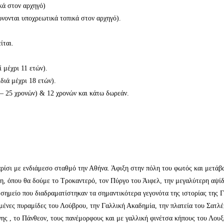
κά στον αρχηγό)
νονται υποχρεωτικά τοπικά στον αρχηγό).
ίται.
 μέχρι 11 ετών).
διά μέχρι 18 ετών).
– 25 χρονών) & 12 χρονών και κάτω δωρεάν.
ρίσι με ενδιάμεσο σταθμό την Αθήνα. Άφιξη στην πόλη του φωτός και μετάβ
ση, όπου θα δούμε το Τροκαντερό, τον Πύργο του Άιφελ, την μεγαλύτερη αψ
 σημείο που διαδραματίστηκαν τα σημαντικότερα γεγονότα της ιστορίας της 
ένες πυραμίδες του Λούβρου, την Γαλλική Ακαδημία, την πλατεία του Σατλέ
ς , το Πάνθεον, τους πανέμορφους και με γαλλική φινέτσα κήπους του Λουξε