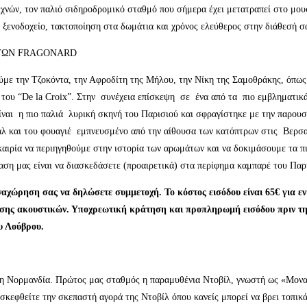
χνών, τον παλιό σιδηροδρομικό σταθμό που σήμερα έχει μετατραπεί στο μουσ
ξενοδοχείο, τακτοποίηση στα δωμάτια και χρόνος ελεύθερος στην διάθεσή σ
ΜΑΤΩΝ FRAGONARD
με την Τζοκόντα, την Αφροδίτη της Μήλου, την Νίκη της Σαμοθράκης, όπως ε
ι του “De la Croix”. Στην συνέχεια επίσκεψη σε ένα από τα πιο εμβληματικ
 Είναι η πιο παλιά λυρική σκηνή του Παρισιού και σφραγίστηκε με την παρ
άλ και του φουαγιέ εμπνευσμένο από την αίθουσα των κατόπτρων στις Βερ
υκαιρία να περιηγηθούμε στην ιστορία των αρωμάτων και να δοκιμάσουμε τα π
αση μας είναι να διασκεδάσετε (προαιρετικά) στα περίφημα καμπαρέ του Παρ
αχώρηση σας να δηλώσετε συμμετοχή. Το κόστος εισόδου είναι 65€ για ενή
ίασης ακουστικών. Υποχρεωτική κράτηση και προπληρωμή εισόδου πριν τη
υ Λούβρου.
η Νορμανδία. Πρώτος μας σταθμός η παραμυθένια Ντoβίλ, γνωστή ως «Μονακ
ισκεφθείτε την σκεπαστή αγορά της Ντοβίλ όπου κανείς μπορεί να βρει τοπι