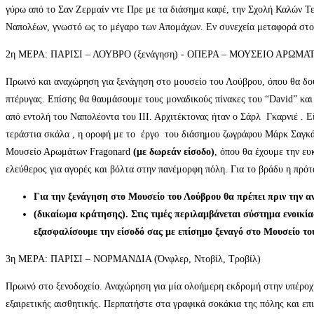
γύρω από το Σαν Ζερμαίν ντε Πρε με τα διάσημα καφέ, την Σχολή Καλών Τε
Ναπολέων, γνωστό ως το μέγαρο των Απομάχων. Εν συνεχεία μεταφορά στο 
2η ΜΕΡΑ: ΠΑΡΙΣΙ – ΛΟΥΒΡΟ (ξενάγηση) - ΟΠΕΡΑ – ΜΟΥΣΕΙΟ ΑΡΩ
Πρωινό και αναχώρηση για ξενάγηση στο μουσείο του Λούβρου, όπου θα δού
πτέρυγας. Επίσης θα θαυμάσουμε τους μοναδικούς πίνακες του “David” κα
από εντολή του Ναπολέοντα του ΙΙΙ. Αρχιτέκτονας ήταν ο Σάρλ Γκαρνιέ .
τεράστια σκάλα , η οροφή με το έργο του διάσημου ζωγράφου Μάρκ Σαγκ
Μουσείο Αρωμάτων Fragonard
(με δωρεάν είσοδο)
, όπου θα έχουμε την ε
ελεύθερος για αγορές και βόλτα στην πανέμορφη πόλη. Για το βράδυ η πρότ
Για την ξενάγηση στο Μουσείο του Λούβρου θα πρέπει πριν την αν
(δικαίωμα κράτησης). Στις τιμές περιλαμβάνεται σύστημα ενοικ
εξασφαλίσουμε την είσοδό σας με επίσημο ξεναγό στο Μουσείο το
3η ΜΕΡΑ: ΠΑΡΙΣΙ – ΝΟΡΜΑΝΔΙΑ (Όνφλερ, Ντοβίλ, Tροβίλ)
Πρωινό στο ξενοδοχείο. Αναχώρηση για μία ολοήμερη εκδρομή στην υπέροχ
εξαιρετικής αισθητικής. Περπατήστε στα γραφικά σοκάκια της πόλης και επ