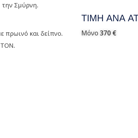
 την Σμύρνη.
ΤΙΜΗ ΑΝΑ Α
Μόνο
370 €
με πρωινό και δείπνο.
LTON.