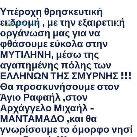
Υπέροχη θρησκευτική
εκδρομή , με την εξαιρετική
Menu
οργάνωση μας για να
φθάσουμε εύκολα στην
ΜΥΤΙΛΗΝΗ, μέσω της
αγαπημένης πόλης των
ΕΛΛΗΝΩΝ ΤΗΣ ΣΜΥΡΝΗΣ !!!
Θα προσκυνήσουμε στον
Άγιο Ραφαήλ ,στον
Αρχάγγελο Μιχαήλ -
ΜΑΝΤΑΜΑΔΟ ,και θα
γνωρίσουμε το όμορφο νησί