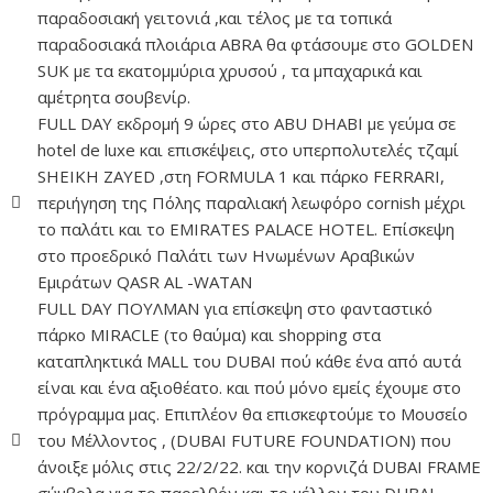
παραδοσιακή γειτονιά ,και τέλος με τα τοπικά
παραδοσιακά πλοιάρια ABRA θα φτάσουμε στο GOLDEN
SUΚ με τα εκατομμύρια χρυσού , τα μπαχαρικά και
αμέτρητα σουβενίρ.
FULL DAY εκδρομή 9 ώρες στο ABU DHABI με γεύμα σε
hotel de luxe και επισκέψεις, στο υπερπολυτελές τζαμί
SHEIKH ZAYED ,στη FORMULA 1 και πάρκο FERRARI,
περιήγηση της Πόλης παραλιακή λεωφόρο cornish μέχρι
το παλάτι και το EMIRATES PALACE HOTEL. Επίσκεψη
στο προεδρικό Παλάτι των Ηνωμένων Αραβικών
Εμιράτων QASR AL -WATAN
FULL DAY ΠΟΥΛΜΑΝ για επίσκεψη στο φανταστικό
πάρκο MIRACLE (το θαύμα) και shopping στα
καταπληκτικά MALL του DUBAI πού κάθε ένα από αυτά
είναι και ένα αξιοθέατο. και πού μόνο εμείς έχουμε στο
πρόγραμμα μας. Επιπλέον θα επισκεφτούμε το Μουσείο
του Μέλλοντος , (DUBAI FUTURE FOUNDATION) που
άνοιξε μόλις στις 22/2/22. και την κορνιζά DUBAI FRAME