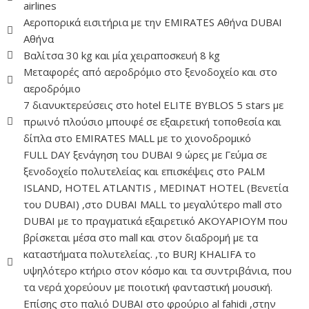
airlines
Αεροπορικά εισιτήρια με την EMIRATES Αθήνα DUBAI
Αθήνα
Βαλίτσα 30 kg και μία χειραποσκευή 8 kg
Μεταφορές από αεροδρόμιο στο ξενοδοχείο και στο
αεροδρόμιο
7 διανυκτερεύσεις στο hotel ELITE BYBLOS 5 stars με
πρωινό πλούσιο μπουφέ σε εξαιρετική τοποθεσία και
δίπλα στο EMIRATES MALL με το χιονοδρομικό
FULL DAY ξενάγηση του DUBAI 9 ώρες με Γεύμα σε
ξενοδοχείο πολυτελείας και επισκέψεις στο PALM
ISLAND, HOTEL ATLANTIS , ΜEDINAT HOTEL (Βενετία
του DUBAI) ,στο DUBAI MALL το μεγαλύτερο mall στο
DUBAI με το πραγματικά εξαιρετικό ΑΚΟΥΑΡΙΟΥΜ που
βρίσκεται μέσα στο mall και στον διαδρομή με τα
καταστήματα πολυτελείας. ,το BURJ KHALIFA το
υψηλότερο κτήριο στον κόσμο και τα συντριβάνια, που
τα νερά χορεύουν με ποιοτική φανταστική μουσική.
Επίσης στο παλιό DUBAI στο φρούριο al fahidi ,στην