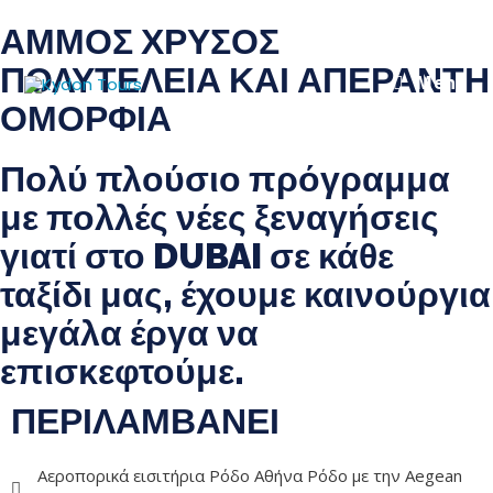
ΑΠΟΔΡΑΣΗ ΣΤΑ ΜΑΓΕΥΤΙΚΑ ΕΜΙΡΑΤΑ
ΑΜΜΟΣ ΧΡΥΣΟΣ
9/2/24 – 16/2/24
8 ΜΕΡΕΣ - 7 ΔΙΑΝΥΚΤΕΡΕΥΣΕΙΣ
ΠΟΛΥΤΕΛΕΙΑ ΚΑΙ ΑΠΕΡΑΝΤΗ
Menu
ΟΜΟΡΦΙΑ
Πολύ πλούσιο πρόγραμμα
με πολλές νέες ξεναγήσεις
γιατί στο DUBAI σε κάθε
ταξίδι μας, έχουμε καινούργια
μεγάλα έργα να
επισκεφτούμε.
ΠΕΡΙΛΑΜΒΑΝΕΙ
Αεροπορικά εισιτήρια Ρόδο Αθήνα Ρόδο με την Aegean